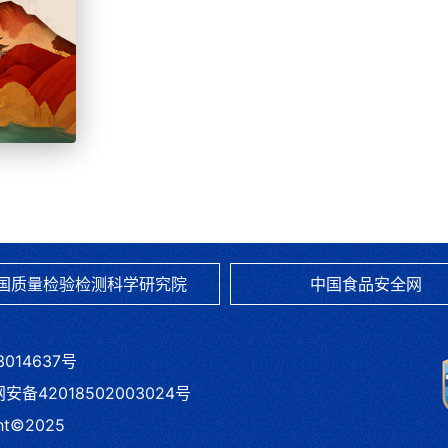
处 章韦巍
国质量检验检测科学研究院
中国食品安全网
3014637号
备42018502003024号
ht©2025